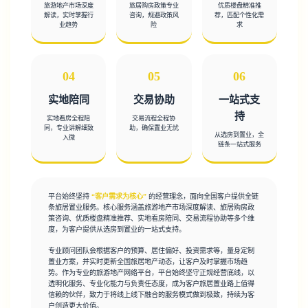
旅游地产市场深度
旅居购房政策专业
优质楼盘精准推
解读，实时掌握行
咨询，规避政策风
荐，匹配个性化需
业趋势
险
求
04
05
06
实地陪同
交易协助
一站式支
持
实地看房全程陪
交易流程全程协
同，专业讲解细致
助，确保置业无忧
从选房到置业，全
入微
链条一站式服务
平台始终坚持
“客户需求为核心”
的经营理念，面向全国客户提供全链
条旅居置业服务。核心服务涵盖旅游地产市场深度解读、旅居购房政
策咨询、优质楼盘精准推荐、实地看房陪同、交易流程协助等多个维
度，为客户提供从选房到置业的一站式支持。
专业顾问团队会根据客户的预算、居住偏好、投资需求等，量身定制
置业方案，并实时更新全国旅居地产动态，让客户及时掌握市场趋
势。作为专业的旅游地产网络平台，平台始终坚守正规经营底线，以
透明化服务、专业化能力与负责任态度，成为客户旅居置业路上值得
信赖的伙伴，致力于将线上线下融合的服务模式做到极致，持续为客
户创造更大价值。