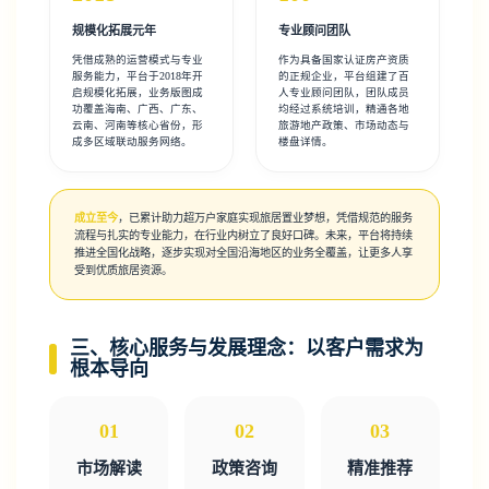
规模化拓展元年
专业顾问团队
凭借成熟的运营模式与专业
作为具备国家认证房产资质
服务能力，平台于2018年开
的正规企业，平台组建了百
启规模化拓展，业务版图成
人专业顾问团队，团队成员
功覆盖海南、广西、广东、
均经过系统培训，精通各地
云南、河南等核心省份，形
旅游地产政策、市场动态与
成多区域联动服务网络。
楼盘详情。
成立至今
，已累计助力超万户家庭实现旅居置业梦想，凭借规范的服务
流程与扎实的专业能力，在行业内树立了良好口碑。未来，平台将持续
推进全国化战略，逐步实现对全国沿海地区的业务全覆盖，让更多人享
受到优质旅居资源。
三、核心服务与发展理念：以客户需求为
根本导向
01
02
03
市场解读
政策咨询
精准推荐