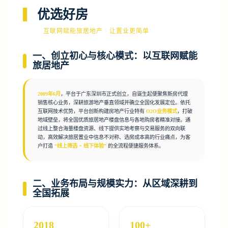
优选好房
互联网赋能旅居地产 · 让置业更简单
一、创立初心与核心模式：以互联网赋能
旅居地产
2009年6月
，平台于广东深圳市正式创立，自诞生起便聚焦新房代理
销售核心业务，深耕旅游地产垂直领域并确立全国化发展定位。依托
互联网技术优势，平台创新构建房地产行业特有
O2O业务模式
，打破
地域壁垒，将全国优质旅居地产楼盘信息与各地购房者精准对接。通
过线上整合海量楼盘资源、线下提供实地考察与交易服务的双向联
动，高效解决旅居置业中信息不对称、选房成本高的行业痛点，为客
户打造
“线上筛选 + 线下体验”
的全流程便捷服务体系。
二、业务布局与规模实力：从区域深耕到
全国拓展
2018
100+